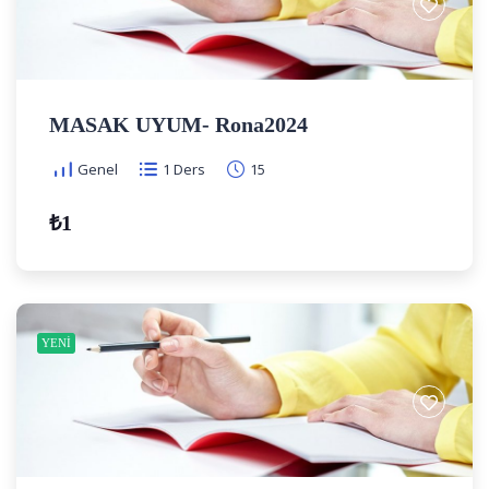
MASAK UYUM- Rona2024
Genel
1 Ders
15
₺1
YENI