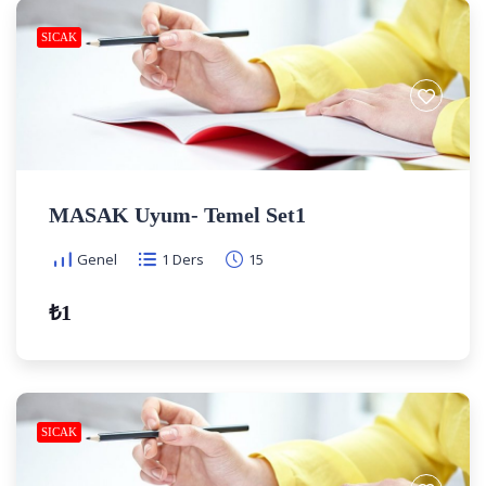
SICAK
MASAK Uyum- Temel Set1
Genel
1 Ders
15
₺1
SICAK