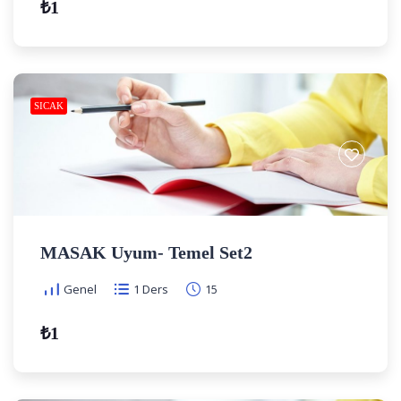
₺1
SICAK
MASAK Uyum- Temel Set2
Genel
1 Ders
15
₺1