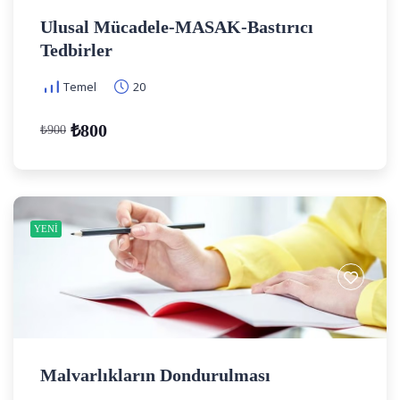
Ulusal Mücadele-MASAK-Bastırıcı
Tedbirler
Temel
20
₺800
₺900
YENI
Malvarlıkların Dondurulması