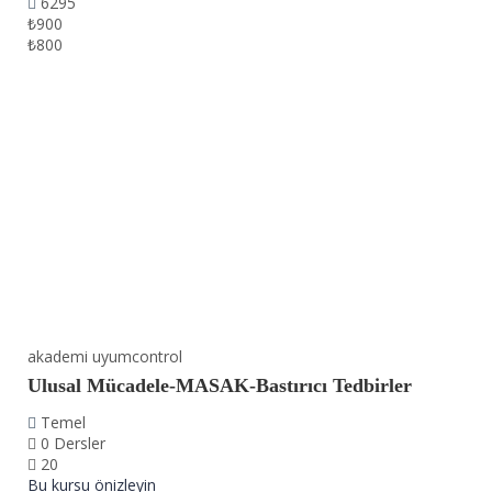
6295
₺900
₺800
akademi uyumcontrol
Ulusal Mücadele-MASAK-Bastırıcı Tedbirler
Temel
0 Dersler
20
Bu kursu önizleyin