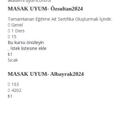
akademi uyumcontrol
MASAK UYUM- Özsultan2024
Tamamlanan Eğitime Ait Sertifika Oluşturmak İçindir.
Genel
1 Ders
15
Bu kursu önizleyin
İstek listesine ekle
₺1
Sıcak
MASAK UYUM- Albayrak2024
153
4202
₺1