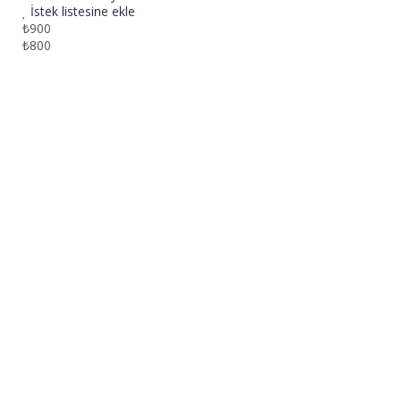
İstek listesine ekle
₺900
₺800
Kayıt ol