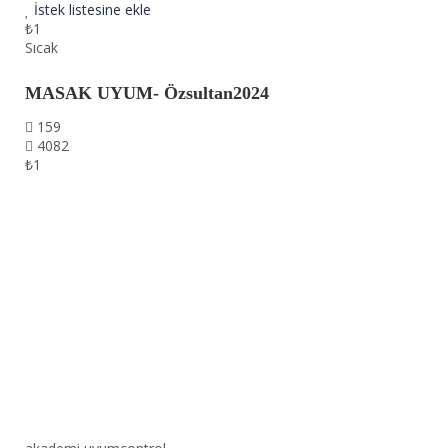
İstek listesine ekle
₺1
Sıcak
MASAK UYUM- Özsultan2024
159
4082
₺1