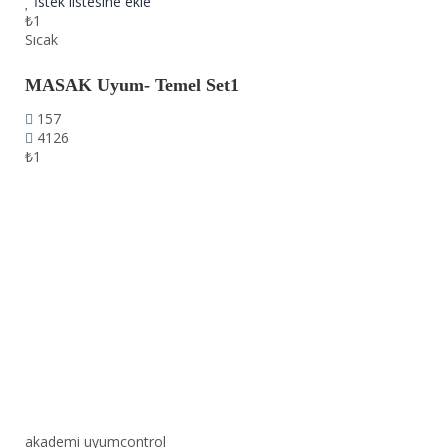
İstek listesine ekle
₺1
Sıcak
MASAK Uyum- Temel Set1
157
4126
₺1
akademi uyumcontrol