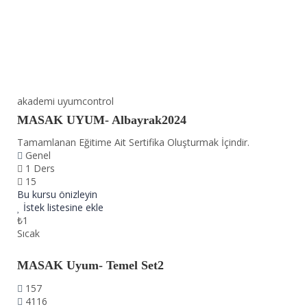
akademi uyumcontrol
MASAK UYUM- Albayrak2024
Tamamlanan Eğitime Ait Sertifika Oluşturmak İçindir.
Genel
1 Ders
15
Bu kursu önizleyin
İstek listesine ekle
₺1
Sıcak
MASAK Uyum- Temel Set2
157
4116