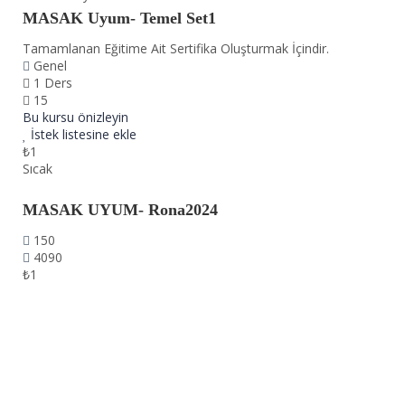
MASAK Uyum- Temel Set1
Tamamlanan Eğitime Ait Sertifika Oluşturmak İçindir.
Genel
1 Ders
15
Bu kursu önizleyin
İstek listesine ekle
₺1
Sıcak
MASAK UYUM- Rona2024
150
4090
₺1